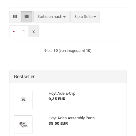
Sortieren nach
pro Seite
Sortieren nach
8 pro Seite
«
1
2
9
bis
10
(von insgesamt
10
)
Bestseller
Hoyt Axle E-Clip
0,35 EUR
Hoyt Axles Assembly Parts
35,00 EUR