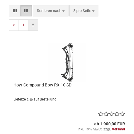
Sortieren nach
pro Seite
Sortieren nach
8 pro Seite
«
1
2
Hoyt Compound Bow RX-10 SD
Lieferzeit:
auf Bestellung
ab 1.900,00 EUR
inkl. 19% MwSt. zzgl.
Versand