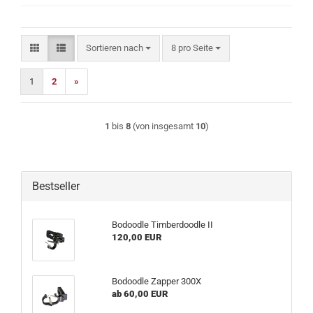
Sortieren nach
pro Seite
Sortieren nach
8 pro Seite
1
2
»
1
bis
8
(von insgesamt
10
)
Bestseller
Bodoodle Timberdoodle II
120,00 EUR
Bodoodle Zapper 300X
ab 60,00 EUR