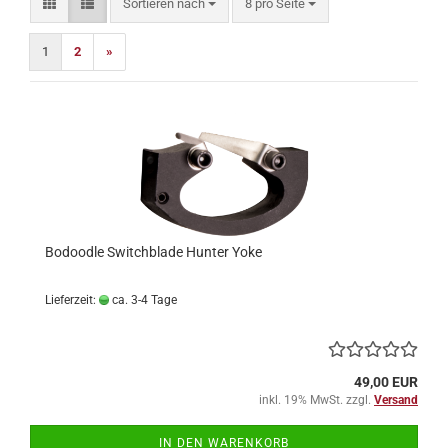
Sortieren nach
pro Seite
Sortieren nach
8 pro Seite
1
2
»
Bodoodle Switchblade Hunter Yoke
Lieferzeit:
ca. 3-4 Tage
49,00 EUR
inkl. 19% MwSt. zzgl.
Versand
IN DEN WARENKORB