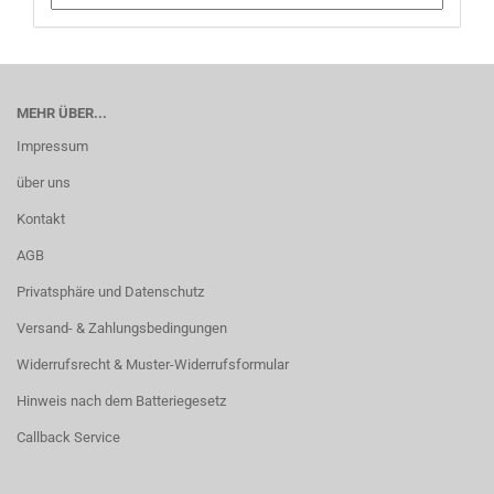
MEHR ÜBER...
Impressum
über uns
Kontakt
AGB
Privatsphäre und Datenschutz
Versand- & Zahlungsbedingungen
Widerrufsrecht & Muster-Widerrufsformular
Hinweis nach dem Batteriegesetz
Callback Service