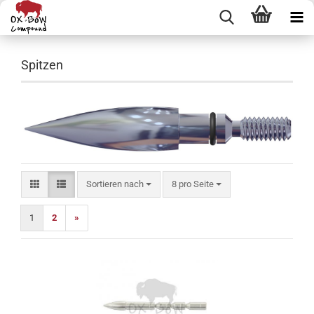
Spitzen
Sortieren nach
pro Seite
Sortieren nach
8 pro Seite
1
2
»