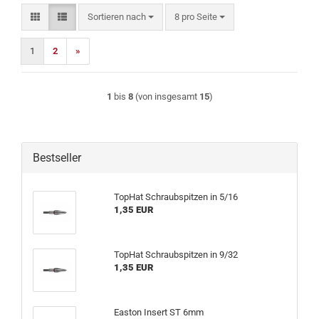
Sortieren nach
pro Seite
Sortieren nach
8 pro Seite
1
2
»
1
bis
8
(von insgesamt
15
)
Bestseller
TopHat Schraubspitzen in 5/16
1,35 EUR
TopHat Schraubspitzen in 9/32
1,35 EUR
Easton Insert ST 6mm