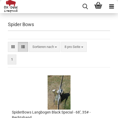
Spider Bows
Sortieren nach
pro Seite
Sortieren nach
8 pro Seite
1
SpiderBows Langbogen Black Special - 68'', 35# -
Rechtshand