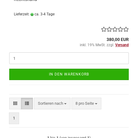
Lieferzeit:
ca. 3-4 Tage
380,00 EUR
inkl. 19% MwSt. zzgl.
Versand
IN DEN WARENKORB
Sortieren nach
pro Seite
Sortieren nach
8 pro Seite
1
1
bis
1
(von insgesamt
1
)