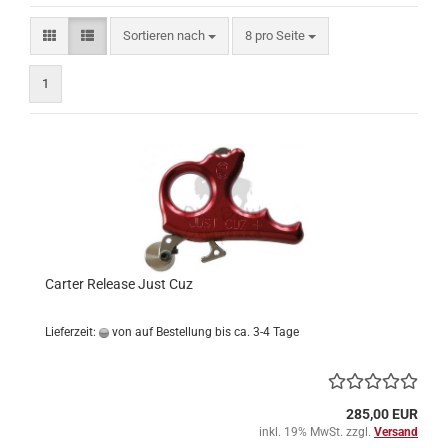
Sortieren nach
pro Seite
Sortieren nach
8 pro Seite
1
Carter Release Just Cuz
Lieferzeit:
von auf Bestellung bis ca. 3-4 Tage
285,00 EUR
inkl. 19% MwSt. zzgl.
Versand