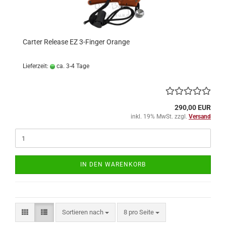
Carter Release EZ 3-Finger Orange
Lieferzeit:
ca. 3-4 Tage
290,00 EUR
inkl. 19% MwSt. zzgl.
Versand
IN DEN WARENKORB
Sortieren nach
pro Seite
Sortieren nach
8 pro Seite