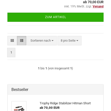
ab 70,00 EUR
inkl. 19% MwSt. zzgl.
Versand
ZUM ARTIKEL
Sortieren nach
pro Seite
Sortieren nach
8 pro Seite
1
1
bis
1
(von insgesamt
1
)
Bestseller
Trophy Ridge Stabilizer Hitman Short
ab 70,00 EUR