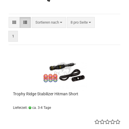
Sortieren nach
pro Seite
Sortieren nach
8 pro Seite
1
Trophy Ridge Stabilizer Hitman Short
Lieferzeit:
ca. 3-4 Tage